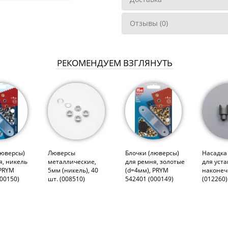
Отзывы (0)
РЕКОМЕНДУЕМ ВЗГЛЯНУТЬ
люверсы)
Люверсы
Блочки (люверсы)
Насадка
я, никель
металлические,
для ремня, золотые
для уст
 PRYM
5мм (никель), 40
(d=4мм), PRYM
наконеч
000150)
шт. (008510)
542401 (000149)
(012260)