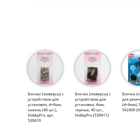
Блочки (люверсы) с
Блочки (люверсы) с
Блочки (
устройством для
устройством для
для ремн
установки, d=4мм,
установки, 4мм,
(d=4мм),
никель (40 шт.),
черные, 40 шт.,
542400 (
HobbyPro, арт.
HobbyPro (530411)
530410