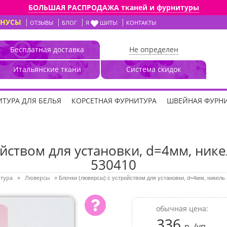
БОЛЬШАЯ РАСПРОДАЖА тканей и фурнитуры
ОНУСЫ
ОТЗЫВЫ
БЛОГ
Я
ШИТЬ!
КОНТАКТЫ
Бесплатная доставка
Не определен
Итальянские ткани
Система скидок
ТУРА ДЛЯ БЕЛЬЯ
КОРСЕТНАЯ ФУРНИТУРА
ШВЕЙНАЯ ФУРН
йством для установки, d=4мм, никель
530410
итура
Люверсы
»
»
Блочки (люверсы) с устройством для установки, d=4мм, никель (
обычная цена:
336
р. /уп.