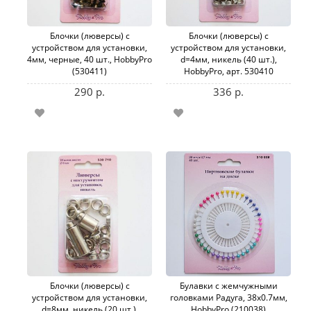
Блочки (люверсы) с
Блочки (люверсы) с
устройством для установки,
устройством для установки,
4мм, черные, 40 шт., HobbyPro
d=4мм, никель (40 шт.),
(530411)
HobbyPro, арт. 530410
290 р.
336 р.
Блочки (люверсы) с
Булавки с жемчужными
устройством для установки,
головками Радуга, 38х0.7мм,
d=8мм, никель (20 шт.),
HobbyPro (210038)