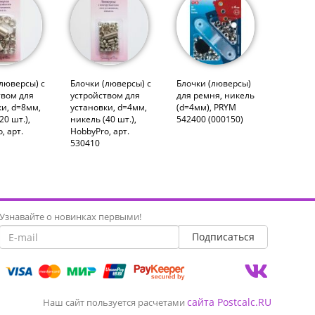
люверсы) с
Блочки (люверсы) с
Блочки (люверсы)
твом для
устройством для
для ремня, никель
и, d=8мм,
установки, d=4мм,
(d=4мм), PRYM
20 шт.),
никель (40 шт.),
542400 (000150)
, арт.
HobbyPro, арт.
530410
Узнавайте о новинках первыми!
сайта Postcalc.RU
Наш сайт пользуется расчетами