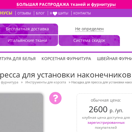
БОЛЬШАЯ РАСПРОДАЖА тканей и фурнитуры
ОНУСЫ
ОТЗЫВЫ
БЛОГ
Я
ШИТЬ!
КОНТАКТЫ
Бесплатная доставка
Не определен
Итальянские ткани
Система скидок
ТУРА ДЛЯ БЕЛЬЯ
КОРСЕТНАЯ ФУРНИТУРА
ШВЕЙНАЯ ФУРН
ресса для установки наконечников
 фурнитура
Инструменты для корсета
»
»
Насадка для пресса для установки нако
обычная цена:
2600
р. /уп.
клубная цена доступна для
зарегистрированных
покупателей