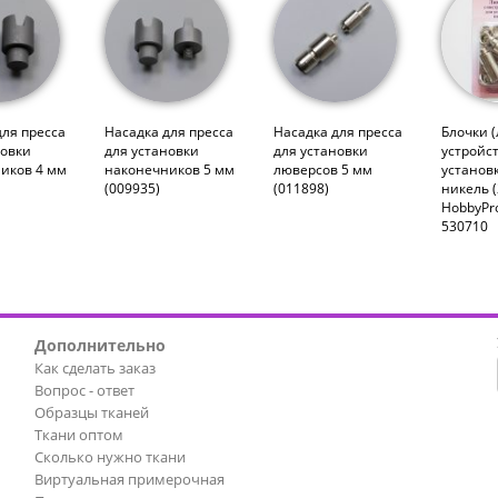
для пресса
Насадка для пресса
Насадка для пресса
Блочки (
новки
для установки
для установки
устройс
иков 4 мм
наконечников 5 мм
люверсов 5 мм
установк
(009935)
(011898)
никель (
HobbyPro
530710
Дополнительно
Как сделать заказ
Вопрос - ответ
Образцы тканей
Ткани оптом
Сколько нужно ткани
Виртуальная примерочная