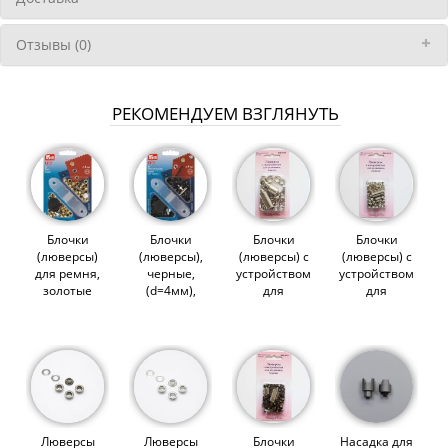
Отзывы (0)
РЕКОМЕНДУЕМ ВЗГЛЯНУТЬ
Блочки
Блочки
Блочки
Блочки
(люверсы)
(люверсы),
(люверсы) с
(люверсы) с
для ремня,
черные,
устройством
устройством
золотые
(d=4мм),
для
для
(d=4мм),
PRYM 542409
установки,
установки,
PRYM 542401
(000170)
d=8мм,
d=4мм,
(000149)
никель (20
никель (40
шт.),
шт.),
HobbyPro,
HobbyPro,
арт. 530710
арт. 530410
Люверсы
Люверсы
Блочки
Насадка для