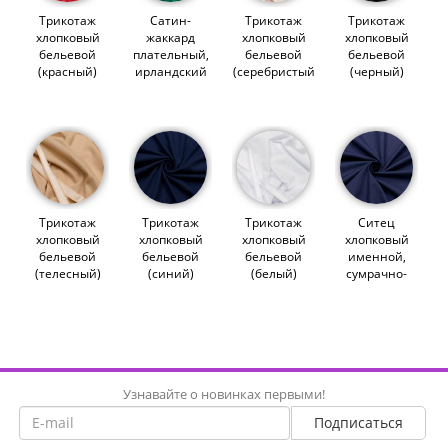
Трикотаж
Сатин-
Трикотаж
Трикотаж
хлопковый
жаккард
хлопковый
хлопковый
бельевой
плательный,
бельевой
бельевой
(красный)
ирландский
(серебристый
(черный)
(011642)
зеленый
пион)
(007871)
(014625)
(007870)
Трикотаж
Трикотаж
Трикотаж
Ситец
хлопковый
хлопковый
хлопковый
хлопковый
бельевой
бельевой
бельевой
именной,
(телесный)
(синий)
(белый)
сумрачно-
(007869)
(011641)
(007868)
синий
(012338)
Узнавайте о новинках первыми!