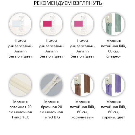
РЕКОМЕНДУЕМ ВЗГЛЯНУТЬ
Нитки
Нитки
Нитки
Молния
универсальные
универсальные
универсальные
потайная RiRi,
Amann
Amann
Amann
60 см,
Seralon (цвет
Seralon (цвет
Seralon (цвет
бледно-
0038)
1417)
1423)
зеленая, цвет
2712 (003602)
Молния
Молния
Молния
Молния
потайная 20
брючная 20
потайная RiRi,
потайная RiRi,
см молочная
см молочная
60 см,
60 см,
Тип-3 YCC
Тип-3 BIG
коричневый
сирень, цвет
(000878)
(007764)
темный, цвет
2513 (003468)
2237 (014061)