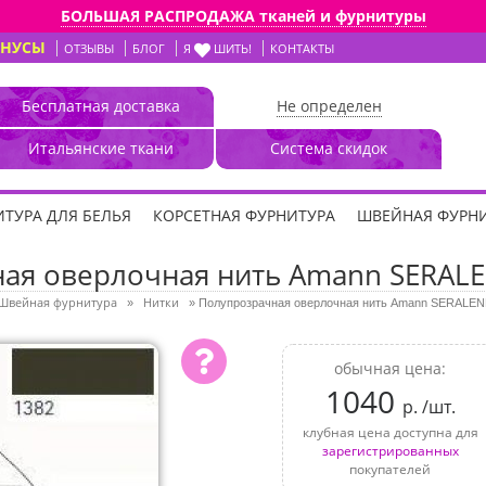
БОЛЬШАЯ РАСПРОДАЖА тканей и фурнитуры
ОНУСЫ
ОТЗЫВЫ
БЛОГ
Я
ШИТЬ!
КОНТАКТЫ
Бесплатная доставка
Не определен
Итальянские ткани
Система скидок
ТУРА ДЛЯ БЕЛЬЯ
КОРСЕТНАЯ ФУРНИТУРА
ШВЕЙНАЯ ФУРН
ая оверлочная нить Amann SERALEN
Швейная фурнитура
Нитки
»
»
Полупрозрачная оверлочная нить Amann SERALENE
обычная цена:
1040
р. /шт.
клубная цена доступна для
зарегистрированных
покупателей