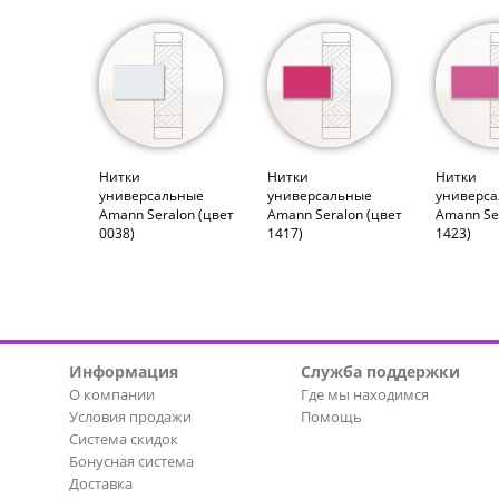
Нитки
Нитки
Нитки
универсальные
универсальные
универс
Amann Seralon (цвет
Amann Seralon (цвет
Amann Se
0038)
1417)
1423)
Информация
Служба поддержки
О компании
Где мы находимся
Условия продажи
Помощь
Система скидок
Бонусная система
Доставка