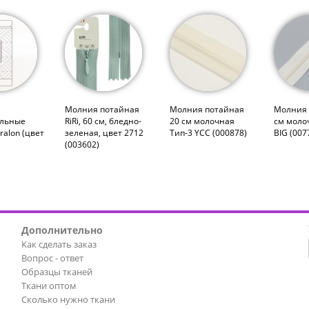
Молния потайная
Молния потайная
Молния 
альные
RiRi, 60 см, бледно-
20 см молочная
см моло
ralon (цвет
зеленая, цвет 2712
Тип-3 YCC (000878)
BIG (007
(003602)
Дополнительно
Как сделать заказ
Вопрос - ответ
Образцы тканей
Ткани оптом
Сколько нужно ткани