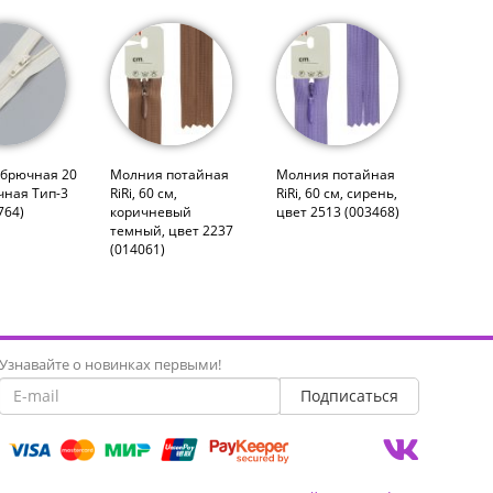
брючная 20
Молния потайная
Молния потайная
чная Тип-3
RiRi, 60 см,
RiRi, 60 см, сирень,
764)
коричневый
цвет 2513 (003468)
темный, цвет 2237
(014061)
Узнавайте о новинках первыми!