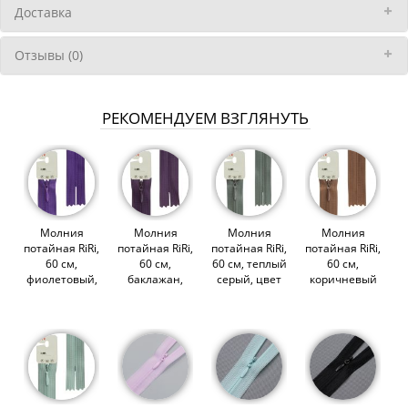
Доставка
Отзывы (0)
РЕКОМЕНДУЕМ ВЗГЛЯНУТЬ
Молния
Молния
Молния
Молния
потайная RiRi,
потайная RiRi,
потайная RiRi,
потайная RiRi,
60 см,
60 см,
60 см, теплый
60 см,
фиолетовый,
баклажан,
серый, цвет
коричневый
цвет 2507
цвет 2510
2107 (003452)
темный, цвет
(003466)
(003467)
2237 (014061)