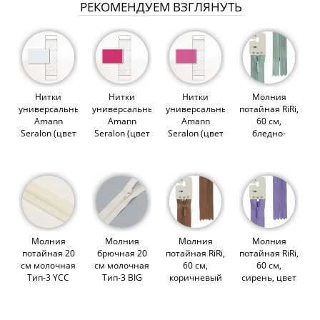
РЕКОМЕНДУЕМ ВЗГЛЯНУТЬ
Нитки
Нитки
Нитки
Молния
универсальные
универсальные
универсальные
потайная RiRi,
Amann
Amann
Amann
60 см,
Seralon (цвет
Seralon (цвет
Seralon (цвет
бледно-
0038)
1417)
1423)
зеленая, цвет
2712 (003602)
Молния
Молния
Молния
Молния
потайная 20
брючная 20
потайная RiRi,
потайная RiRi,
см молочная
см молочная
60 см,
60 см,
Тип-3 YCC
Тип-3 BIG
коричневый
сирень, цвет
(000878)
(007764)
темный, цвет
2513 (003468)
2237 (014061)