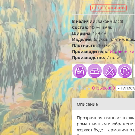
НЕТ В НАЛИЧИИ
В наличии:
закончился!
Состав:
100% шелк
Ширина:
139 см
Изделие:
блузка, платье, юбк
Плотность:
30 г/м2
Производитель:
Итальянски
Производство:
Италия
Отзывов: 0
НАПИСА
Описание
Прозрачная ткань из шелка
романтичным изображением
жоржет будет гармонично 