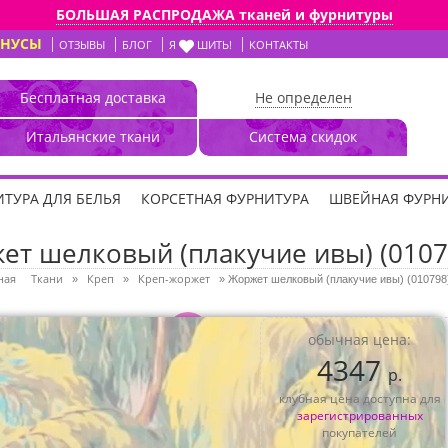
БОЛЬШАЯ РАСПРОДАЖА тканей и фурнитуры
ОНУСЫ
ОТЗЫВЫ
БЛОГ
Я
ШИТЬ!
КОНТАКТЫ
Бесплатная доставка
Не определен
Итальянские ткани
Система скидок
ТУРА ДЛЯ БЕЛЬЯ
КОРСЕТНАЯ ФУРНИТУРА
ШВЕЙНАЯ ФУРН
ет шелковый (плакучие ивы) (0107
ная
Ткани
Креп
Креп-жоржет
»
»
»
Жоржет шелковый (плакучие ивы) (010798
3D
обычная цена:
4347
р.
клубная цена доступна для
зарегистрированных
покупателей