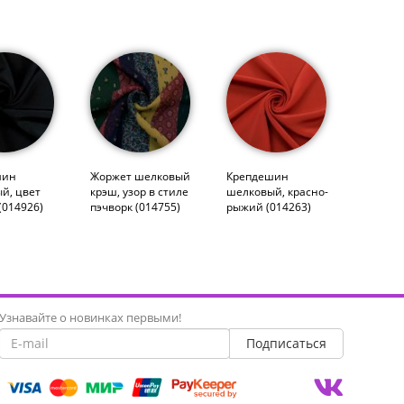
шин
Жоржет шелковый
Крепдешин
й, цвет
крэш, узор в стиле
шелковый, красно-
(014926)
пэчворк (014755)
рыжий (014263)
Узнавайте о новинках первыми!