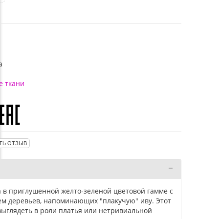
а
е ткани
ТЬ ОТЗЫВ
 в приглушенной желто-зеленой цветовой гамме с
 деревьев, напоминающих "плакучую" иву. Этот
выглядеть в роли платья или нетривиальной