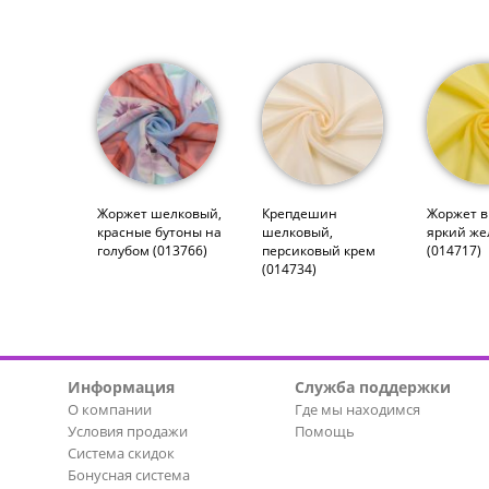
Жоржет шелковый,
Крепдешин
Жоржет в
красные бутоны на
шелковый,
яркий же
голубом (013766)
персиковый крем
(014717)
(014734)
Информация
Служба поддержки
О компании
Где мы находимся
Условия продажи
Помощь
Система скидок
Бонусная система