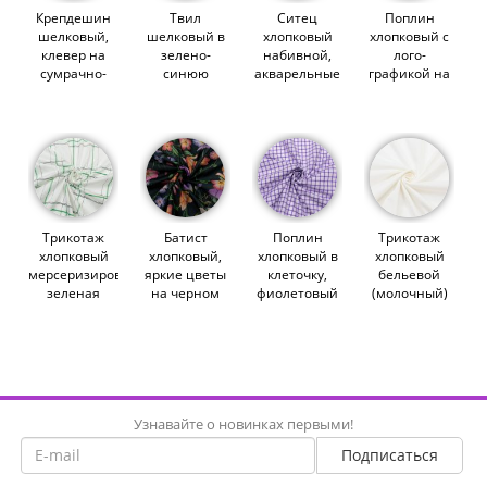
Крепдешин
Твил
Ситец
Поплин
шелковый,
шелковый в
хлопковый
хлопковый с
клевер на
зелено-
набивной,
лого-
сумрачно-
синюю
акварельные
графикой на
молочном
полосочку на
бутылочки на
белом
(014280)
молочном
голубом
(014516)
(013650)
(012776)
Трикотаж
Батист
Поплин
Трикотаж
хлопковый
хлопковый,
хлопковый в
хлопковый
мерсеризированный,
яркие цветы
клеточку,
бельевой
зеленая
на черном
фиолетовый
(молочный)
клетка на
(014896)
на белом
(012329)
молочном
(014730)
(014498)
Узнавайте о новинках первыми!