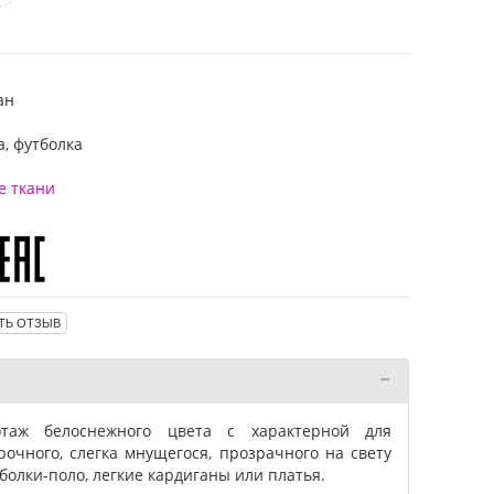
ан
а, футболка
е ткани
ТЬ ОТЗЫВ
отаж белоснежного цвета с характерной для
рочного, слегка мнущегося, прозрачного на свету
олки-поло, легкие кардиганы или платья.