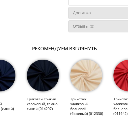
Доставка
Отзывы (0)
РЕКОМЕНДУЕМ ВЗГЛЯНУТЬ
ж
Трикотаж тонкий
Трикотаж
Трикота
ый
хлопковый, темно-
хлопковый
хлопков
 (синий)
синий (014297)
бельевой
бельево
(бежевый) (012330)
(011642)