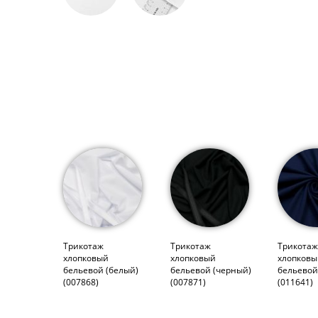
Трикотаж
Трикотаж
Трикота
хлопковый
хлопковый
хлопков
бельевой (белый)
бельевой (черный)
бельевой
(007868)
(007871)
(011641)