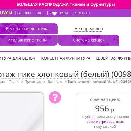
БОЛЬШАЯ РАСПРОДАЖА тканей и фурнитуры
ОНУСЫ
ОТЗЫВЫ
БЛОГ
Я
ШИТЬ!
КОНТАКТЫ
Бесплатная доставка
Не определен
Итальянские ткани
Система скидок
ТУРА ДЛЯ БЕЛЬЯ
КОРСЕТНАЯ ФУРНИТУРА
ШВЕЙНАЯ ФУРН
отаж пике хлопковый (белый) (0098
ная
Ткани
Трикотаж
Для поло
»
»
»
Трикотаж пике хлопковый (белый) (009829
обычная цена:
956
р.
клубная цена доступна для
зарегистрированных
покупателей