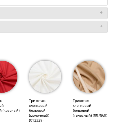
ж
Трикотаж
Трикотаж
ый
хлопковый
хлопковый
й (красный)
бельевой
бельевой
(молочный)
(телесный) (007869)
(012329)