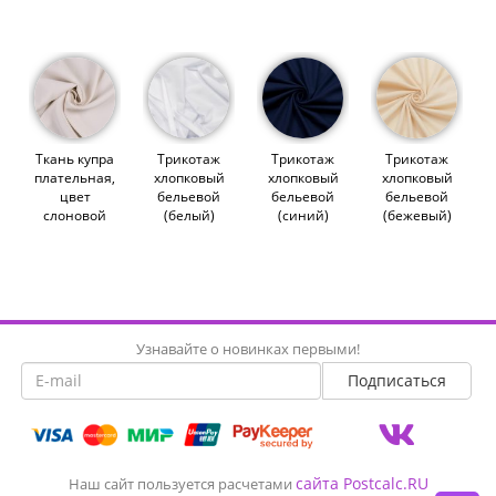
лес) (011212)
Ткань купра
Трикотаж
Трикотаж
Трикотаж
плательная,
хлопковый
хлопковый
хлопковый
цвет
бельевой
бельевой
бельевой
слоновой
(белый)
(синий)
(бежевый)
кости
(007868)
(011641)
(012330)
(014913)
Узнавайте о новинках первыми!
сайта Postcalc.RU
Наш сайт пользуется расчетами