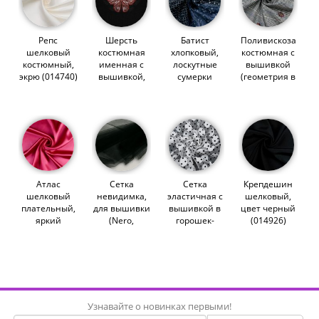
Репс
Шерсть
Батист
Поливискоза
шелковый
костюмная
хлопковый,
костюмная с
костюмный,
именная с
лоскутные
вышивкой
экрю (014740)
вышивкой,
сумерки
(геометрия в
бабочки на
(014902)
цветочек)
черном
(010784)
(012290)
Атлас
Сетка
Сетка
Крепдешин
шелковый
невидимка,
эластичная с
шелковый,
плательный,
для вышивки
вышивкой в
цвет черный
яркий
(Nero,
горошек-
(014926)
розовый
черный)
флок, черный
(014928)
(007042)
на белом
(013654)
Узнавайте о новинках первыми!