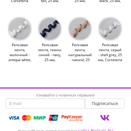
Corseteria
tan, 25 мм,
25 мм,
black, 25 мм,
(011543)
Corseteria
Corseteria
Corseteria
(011552)
(011549)
(011544)
Репсовая
Репсовая
Репсовая
Репсовая
лента,
лента, темно-
лента,
лента, серый
молочный -
синий - navy,
натуральный
- shell grey, 25
antique white,
25 мм,
- natural, 25
мм, Corseteria
25 мм,
Corseteria
мм, Corseteria
(011541)
Corseteria
(011550)
(013724)
(013721)
Узнавайте о новинках первыми!
сайта Postcalc.RU
Наш сайт пользуется расчетами