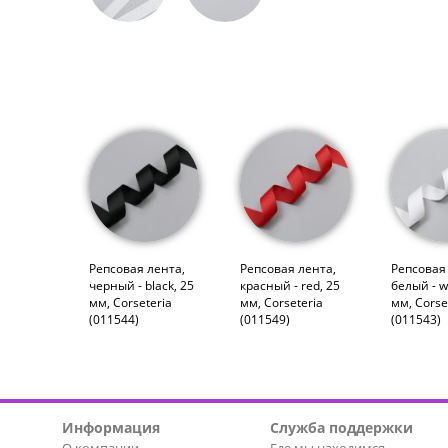
Репсовая лента,
Репсовая лента,
Репсовая
черный - black, 25
красный - red, 25
белый - w
мм, Corseteria
мм, Corseteria
мм, Corse
(011544)
(011549)
(011543)
Информация
Служба поддержки
О компании
Где мы находимся