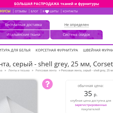
БОЛЬШАЯ РАСПРОДАЖА тканей и фурнитуры
ОНУСЫ
ОТЗЫВЫ
БЛОГ
Я
ШИТЬ!
КОНТАКТЫ
Бесплатная доставка
Не определен
Итальянские ткани
Система скидок
ТУРА ДЛЯ БЕЛЬЯ
КОРСЕТНАЯ ФУРНИТУРА
ШВЕЙНАЯ ФУРН
та, серый - shell grey, 25 мм, Corset
ра
Ленты и тесьма
Репсовая лента
»
»
»
Репсовая лента, серый - shell grey, 25 м
обычная цена:
35
р.
клубная цена доступна для
зарегистрированных
покупателей