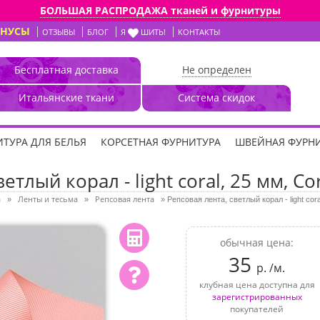
БОЛЬШАЯ РАСПРОДАЖА тканей и фурнитуры
ОНУСЫ
ОТЗЫВЫ
БЛОГ
Я
ШИТЬ!
КОНТАКТЫ
Бесплатная доставка
Не определен
Итальянские ткани
Система скидок
ТУРА ДЛЯ БЕЛЬЯ
КОРСЕТНАЯ ФУРНИТУРА
ШВЕЙНАЯ ФУРН
етлый корал - light coral, 25 мм, Co
а
Ленты и тесьма
Репсовая лента
»
»
»
Репсовая лента, светлый корал - light cora
обычная цена:
35
р. /м.
клубная цена доступна для
зарегистрированных
покупателей