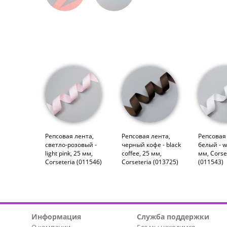
Репсовая лента,
Репсовая лента,
Репсовая
светло-розовый -
черный кофе - black
белый - w
light pink, 25 мм,
coffee, 25 мм,
мм, Corse
Corseteria (011546)
Corseteria (013725)
(011543)
Информация
Служба поддержки
О компании
Где мы находимся