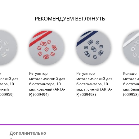
РЕКОМЕНДУЕМ ВЗГЛЯНУТЬ
р
Регулятор
Регулятор
Кольцо
еский для
металлический для
металлический для
металли
тера, 10
бюстгальтера, 10
бюстгальтера, 10
бюстгаль
очный
мм, красный (ARTA-
мм, т. синий (ARTA-
мм, бел
(009959)
F) (009494)
F) (009493)
(009958)
Дополнительно