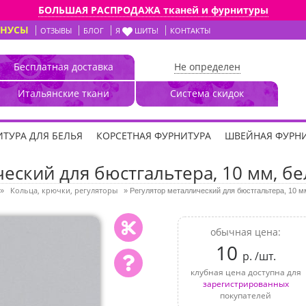
БОЛЬШАЯ РАСПРОДАЖА тканей и фурнитуры
ОНУСЫ
ОТЗЫВЫ
БЛОГ
Я
ШИТЬ!
КОНТАКТЫ
Бесплатная доставка
Не определен
Итальянские ткани
Система скидок
ТУРА ДЛЯ БЕЛЬЯ
КОРСЕТНАЯ ФУРНИТУРА
ШВЕЙНАЯ ФУРН
еский для бюстгальтера, 10 мм, бе
Кольца, крючки, регуляторы
»
»
Регулятор металлический для бюстгальтера, 10 м
обычная цена:
10
р. /шт.
клубная цена доступна для
зарегистрированных
покупателей