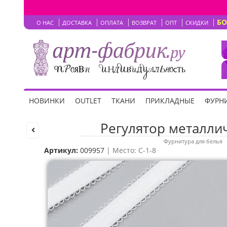
Б
О НАС
ДОСТАВКА
ОПЛАТА
ВОЗВРАТ
ОПТ
СКИДКИ
НОВИНКИ
OUTLET
ТКАНИ
ПРИКЛАДНЫЕ
ФУРНИ
Регулятор металлич
Фурнитура для белья
Артикул:
009957
| Место: C-1-8