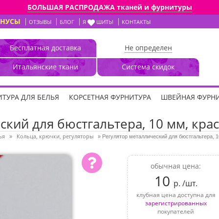
БОЛЬШАЯ РАСПРОДАЖА тканей и фурнитуры
ОНУСЫ
ОТЗЫВЫ
БЛОГ
Я
ШИТЬ!
КОНТАКТЫ
Бесплатная доставка
Не определен
Итальянские ткани
Система скидок
ТУРА ДЛЯ БЕЛЬЯ
КОРСЕТНАЯ ФУРНИТУРА
ШВЕЙНАЯ ФУРН
кий для бюстгальтера, 10 мм, крас
ья
Кольца, крючки, регуляторы
»
»
Регулятор металлический для бюстгальтера, 1
обычная цена:
10
р. /шт.
клубная цена доступна для
зарегистрированных
покупателей