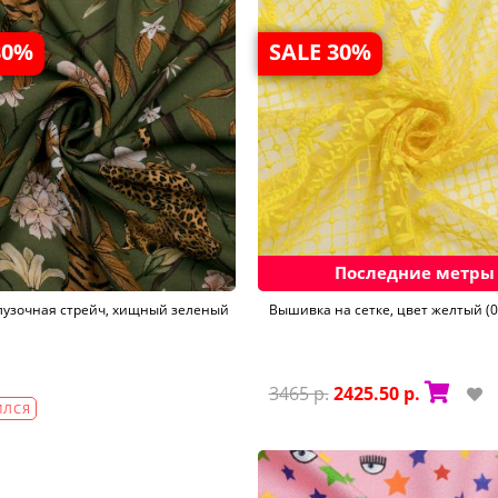
30%
SALE 30%
Последние метры
лузочная стрейч, хищный зеленый
Вышивка на сетке, цвет желтый (0
3465 р.
2425.50 р.
ИЛСЯ