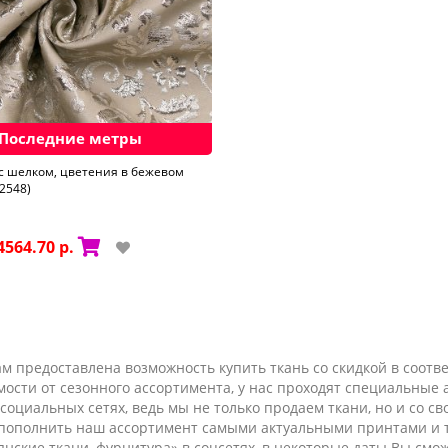
Последние метры
с шелком, цветения в бежевом
2548)
4564.70 р.
ам предоставлена возможность купить ткань со скидкой в соот
мости от сезонного ассортимента, у нас проходят специальные
социальных сетях, ведь мы не только продаем ткани, но и со с
ся пополнить наш ассортимент самыми актуальными принтами 
янские ткани, фурнитура» в соцсетях, в некоторые даты Вы смо