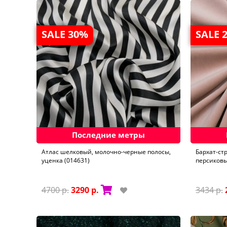
SALE 30%
SALE 
Последние метры
Aтлас шелковый, молочно-черные полосы,
Бархат-ст
уценка (014631)
персиковы
4700 р.
3290 р.
3434 р.