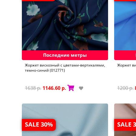
Последние метры
Жоржет вискозный с цветами-вертикалями,
Жоржет ви
темно-синий (012771)
1638 р.
1146.60 р.
1200 р.
SALE 30%
SALE 