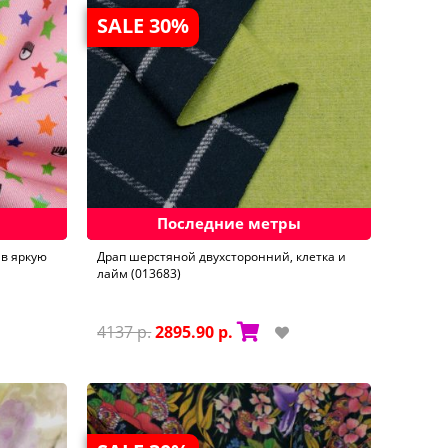
SALE 30%
Последние метры
в яркую
Драп шерстяной двухсторонний, клетка и
лайм (013683)
4137 р.
2895.90 р.