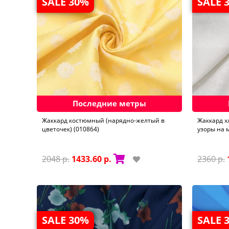
SALE 30%
SALE 
Последние метры
Жаккард костюмный (нарядно-желтый в
Жаккард х
цветочек) (010864)
узоры на 
2048 р.
1433.60 р.
2360 р.
SALE 30%
SALE 