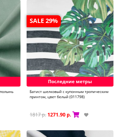
SALE 29%
Последние метры
 полынь
Батист шелковый с купонным тропическим
принтом, цвет белый (011798)
1817 р.
1271.90 р.