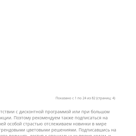
Показано с 1 по 24 из 82 (страниц: 4)
ветствии с дисконтной программой или при большом
 акции. Поэтому рекомендуем также подписаться на
воей особой страстью отслеживаем новинки в мире
и трендовыми цветовыми решениями. Подписавшись на
жете получить доступ к специальным промо-кодам, и