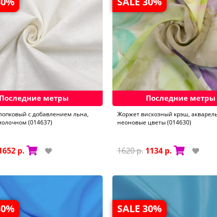
30%
SALE 30%
Последние метры
Последние метры
лопковый с добавлением льна,
Жоржет вискозный крэш, акварел
молочном (014637)
неоновые цветы (014630)
1652 р.
1620 р.
1134 р.
30%
SALE 30%