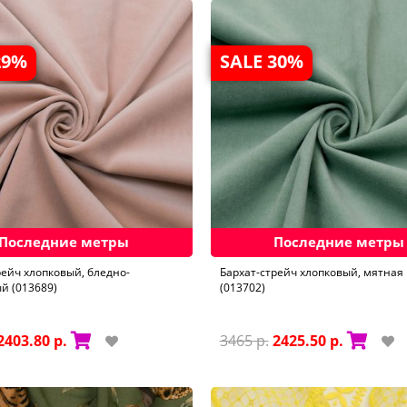
29%
SALE 30%
Последние метры
Последние метры
рейч хлопковый, бледно-
Бархат-стрейч хлопковый, мятная
й (013689)
(013702)
2403.80 р.
3465 р.
2425.50 р.