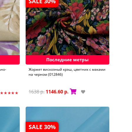
SALE 30%
Последние метры
ьно-
Жоржет вискозный крэш, цветник с маками
на черном (012846)
1638 р.
1146.60 р.
SALE 30%