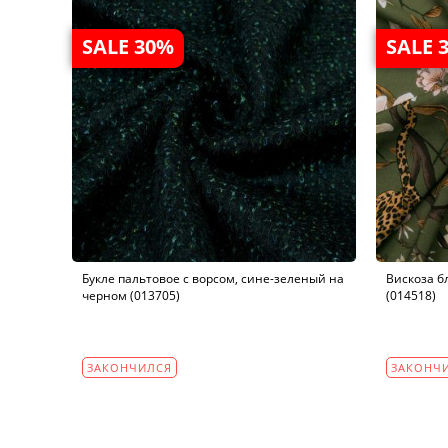
SALE 30%
SALE 
Букле пальтовое с ворсом, сине-зеленый на
Вискоза б
черном (013705)
(014518)
ЗАКОНЧИЛСЯ
ЗАКОНЧ