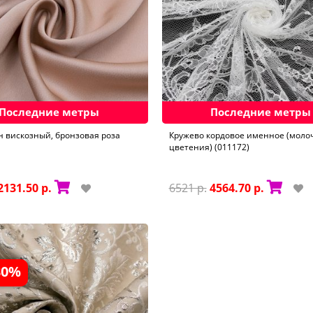
Последние метры
Последние метры
н вискозный, бронзовая роза
Кружево кордовое именное (моло
цветения) (011172)
2131.50 р.
6521 р.
4564.70 р.
30%