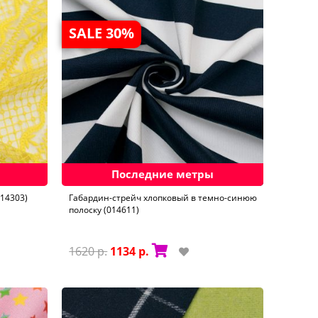
SALE 30%
Последние метры
14303)
Габардин-стрейч хлопковый в темно-синюю
полоску (014611)
1620 р.
1134 р.