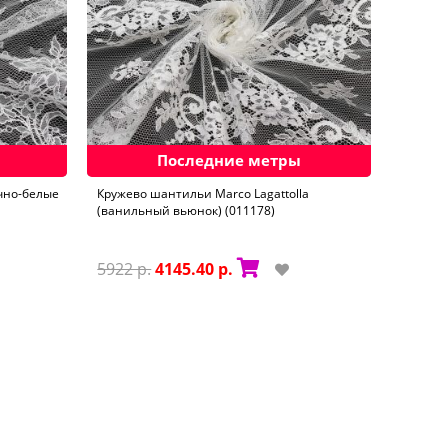
Последние метры
чно-белые
Кружево шантильи Marco Lagattolla
(ванильный вьюнок) (011178)
5922 р.
4145.40 р.