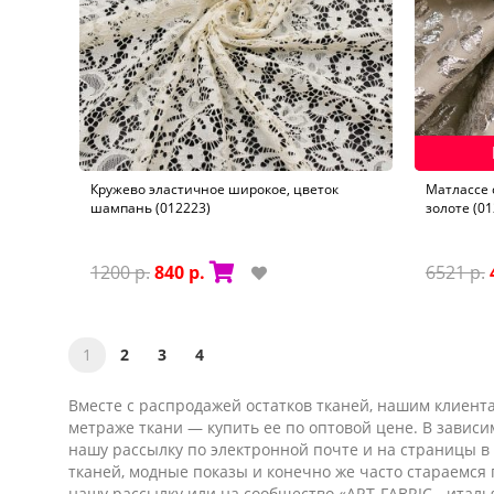
Кружево эластичное широкое, цветок
Матлассе 
шампань (012223)
золоте (01
1200 р.
840 р.
6521 р.
1
2
3
4
Вместе с распродажей остатков тканей, нашим клиент
метраже ткани — купить ее по оптовой цене. В зависи
нашу рассылку по электронной почте и на страницы в 
тканей, модные показы и конечно же часто стараем
нашу рассылку или на сообщество «ART-FABRIC - италь