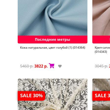
Последние метры
Кожа натуральная, цвет голубой (1) (014364)
Креп-сати
(014343)
5460 р.
3822 р.
3045 р.
SALE 30%
SALE 