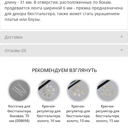
длину - 31 мм. В отверстия, расположенные по бокам,
продевается лента шириной 6 мм - пряжка предназначена
для декора бюстгальтера, также может стать украшением
платья или блузы.
Доставка
Отзывы (0)
РЕКОМЕНДУЕМ ВЗГЛЯНУТЬ
Косточка для
Крючок-
Крючок-
Крючок-
бюстгальтера,
регулятор для
регулятор для
регулятор для
боковая, 70
бюстгальтера,
бюстгальтера,
бюстгальтера,
мм (008694)
золото, 16 мм
золото, 10 мм
золото, 15 мм
(621/16)
(621 A/10)
(621 DG/15)