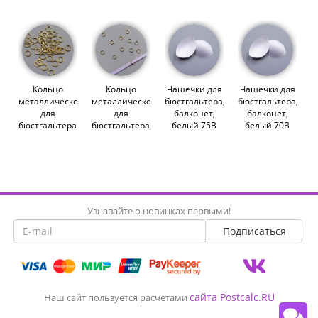
(007844)
(007848)
(010548)
Кольцо
Кольцо
Чашечки для
Чашечки для
металлическое
металлическое
бюстгальтера,
бюстгальтера,
для
для
балконет,
балконет,
бюстгальтера,
бюстгальтера,
белый 75B
белый 70B
золото, 6 мм
золото, 6 мм
(009342)
(009341)
(011902)
(011276)
Узнавайте о новинках первыми!
сайта Postcalc.RU
Наш сайт пользуется расчетами