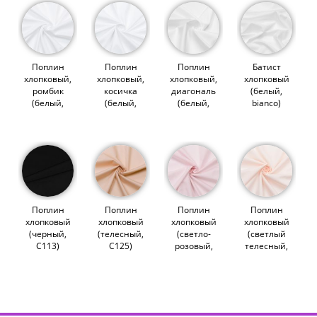
Поплин
Поплин
Поплин
Батист
хлопковый,
хлопковый,
хлопковый,
хлопковый
ромбик
косичка
диагональ
(белый,
(белый,
(белый,
(белый,
bianco)
bianco)
bianco)
bianco)
(007862)
(012706)
(012708)
(007857)
Поплин
Поплин
Поплин
Поплин
хлопковый
хлопковый
хлопковый
хлопковый
(черный,
(телесный,
(светло-
(светлый
С113)
С125)
розовый,
телесный,
(007850)
(007852)
С116)
С103)
(007856)
(012860)