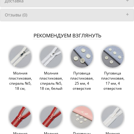
Доставка
Отзывы (0)
РЕКОМЕНДУЕМ ВЗГЛЯНУТЬ
Молния
Молния
Пуговица
Пуговица
пластиковая,
пластиковая,
пластиковая,
пластиковая,
спираль №5,
спираль №5,
25 мм, 4
17 мм, 4
18 см,
18 см, белый
отверстия
отверстия
молочный
(009763)
(молочный)
(молочный)
(009764)
(009712)
(009710)
Молния
Молния
Пуговицы
Молния