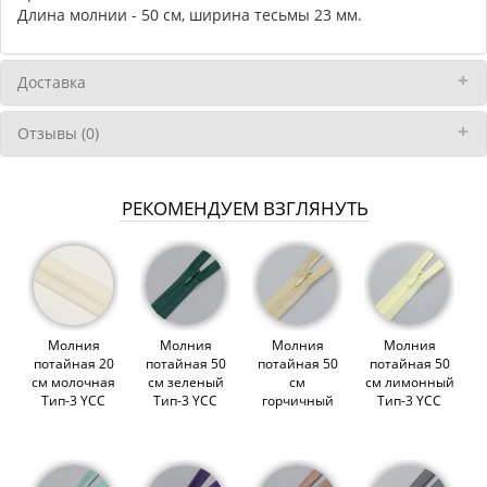
Длина молнии - 50 см, ширина тесьмы 23 мм.
Доставка
Отзывы (0)
РЕКОМЕНДУЕМ ВЗГЛЯНУТЬ
Молния
Молния
Молния
Молния
потайная 20
потайная 50
потайная 50
потайная 50
см молочная
см зеленый
см
см лимонный
Тип-3 YCC
Тип-3 YCC
горчичный
Тип-3 YCC
(000878)
(007957)
Тип-3 YCC
(007233)
(007447)