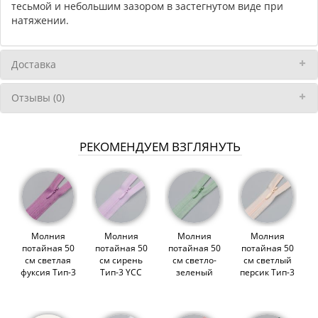
тесьмой и небольшим зазором в застегнутом виде при
натяжении.
Доставка
Отзывы (0)
РЕКОМЕНДУЕМ ВЗГЛЯНУТЬ
Молния
Молния
Молния
Молния
потайная 50
потайная 50
потайная 50
потайная 50
см светлая
см сирень
см светло-
см светлый
фуксия Тип-3
Тип-3 YCC
зеленый
персик Тип-3
YCC (000895)
(011396)
Тип-3 YCC
YCC (007746)
(007448)