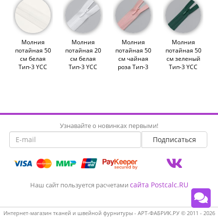
Молния
Молния
Молния
Молния
потайная 50
потайная 20
потайная 50
потайная 50
см белая
см белая
см чайная
см зеленый
Тип-3 YCC
Тип-3 YCC
роза Тип-3
Тип-3 YCC
(000882)
(000877)
YCC (007745)
(007957)
Узнавайте о новинках первыми!
сайта Postcalc.RU
Наш сайт пользуется расчетами
Интернет-магазин тканей и швейной фурнитуры - АРТ-ФАБРИК.РУ © 2011 - 2026