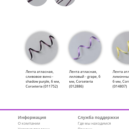
Лента атласная,
Лента атласная,
Лента ат
сливовое вино -
лиловый - grape, 6
лимонный
shadow purple, 6 мм,
мм, Corseteria
6 мм, Cor
Corseteria (011752)
(012886)
(014807)
Информация
Служба поддержки
О компании
Где мы находимся
Условия продажи
Помощь