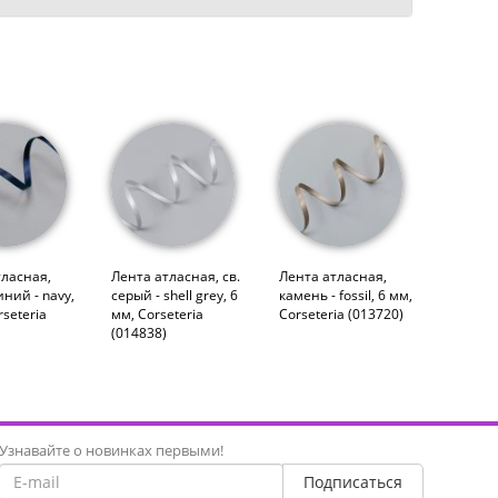
тласная,
Лента атласная, св.
Лента атласная,
ний - navy,
серый - shell grey, 6
камень - fossil, 6 мм,
rseteria
мм, Corseteria
Corseteria (013720)
(014838)
Узнавайте о новинках первыми!