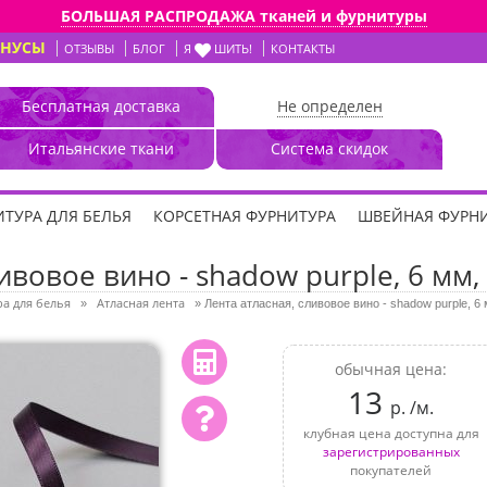
БОЛЬШАЯ РАСПРОДАЖА тканей и фурнитуры
ОНУСЫ
ОТЗЫВЫ
БЛОГ
Я
ШИТЬ!
КОНТАКТЫ
Бесплатная доставка
Не определен
Итальянские ткани
Система скидок
ТУРА ДЛЯ БЕЛЬЯ
КОРСЕТНАЯ ФУРНИТУРА
ШВЕЙНАЯ ФУРН
ивовое вино - shadow purple, 6 мм, 
а для белья
Атласная лента
»
»
Лента атласная, сливовое вино - shadow purple, 6 
обычная цена:
13
р. /м.
клубная цена доступна для
зарегистрированных
покупателей