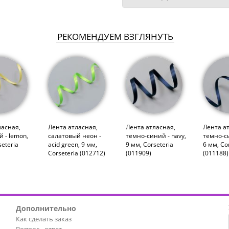
РЕКОМЕНДУЕМ ВЗГЛЯНУТЬ
ласная,
Лента атласная,
Лента атласная,
Лента а
 - lemon,
салатовый неон -
темно-синий - navy,
темно-си
seteria
acid green, 9 мм,
9 мм, Corseteria
6 мм, Co
Corseteria (012712)
(011909)
(011188)
Дополнительно
Как сделать заказ
Вопрос - ответ