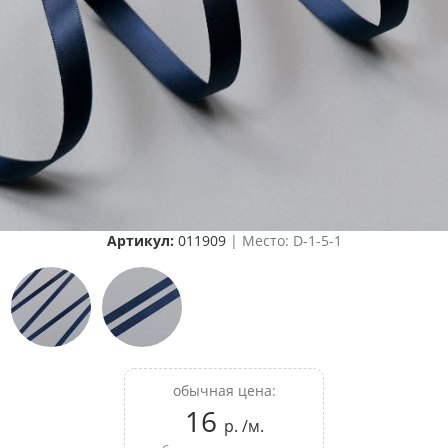
Артикул:
011909
| Место: D-1-5-1
обычная цена:
16
р. /м.