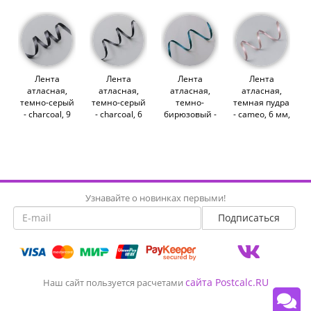
Лента
Лента
Лента
Лента
атласная,
атласная,
атласная,
атласная,
темно-серый
темно-серый
темно-
темная пудра
- charcoal, 9
- charcoal, 6
бирюзовый -
- cameo, 6 мм,
мм, Corseteria
мм, Corseteria
teal, 6 мм,
Corseteria
(011912)
(011751)
Corseteria
(014836)
(014665)
Узнавайте о новинках первыми!
сайта Postcalc.RU
Наш сайт пользуется расчетами