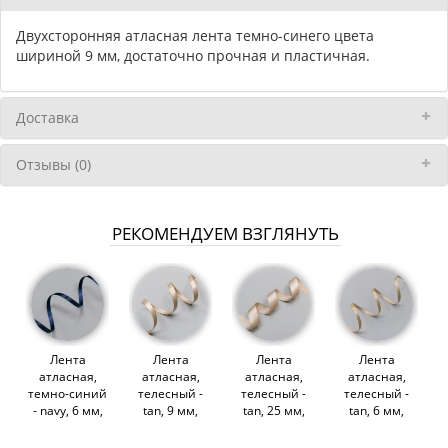
Двухсторонняя атласная лента темно-синего цвета
шириной 9 мм, достаточно прочная и пластичная.
Доставка
Отзывы (0)
РЕКОМЕНДУЕМ ВЗГЛЯНУТЬ
Лента
Лента
Лента
Лента
атласная,
атласная,
атласная,
атласная,
темно-синий
телесный -
телесный -
телесный -
- navy, 6 мм,
tan, 9 мм,
tan, 25 мм,
tan, 6 мм,
Corseteria
Corseteria
Corseteria
Corseteria
(011188)
(011906)
(011758)
(009954)