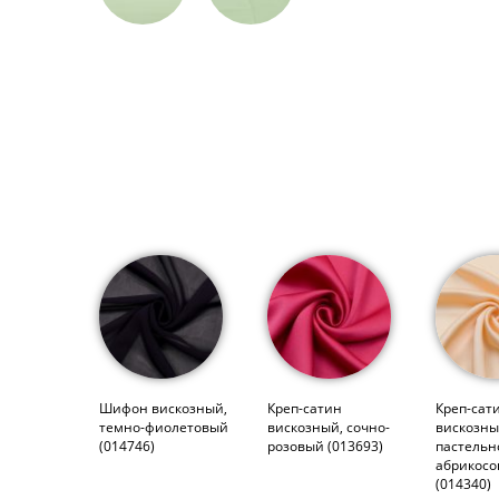
Шифон вискозный,
Креп-сатин
Креп-сат
темно-фиолетовый
вискозный, сочно-
вискозны
(014746)
розовый (013693)
пастельн
абрикос
(014340)