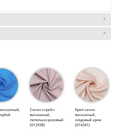
вискозный,
Сатин-стрейч
Креп-сатин
олубой
вискозный,
вискозный,
пепельно-розовый
нюдовый крем
(012938)
(014341)