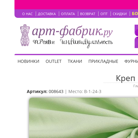
Б
О НАС
ДОСТАВКА
ОПЛАТА
ВОЗВРАТ
ОПТ
СКИДКИ
НОВИНКИ
OUTLET
ТКАНИ
ПРИКЛАДНЫЕ
ФУРНИ
Креп 
Гл
Артикул:
008643
| Место: B-1-24-3