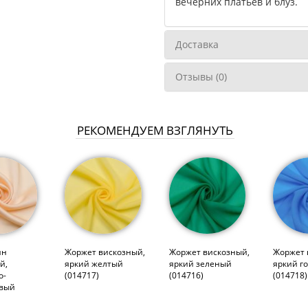
вечерних платьев и блуз.
Доставка
Отзывы (0)
РЕКОМЕНДУЕМ ВЗГЛЯНУТЬ
ин
Жоржет вискозный,
Жоржет вискозный,
Жоржет 
й,
яркий желтый
яркий зеленый
яркий г
о-
(014717)
(014716)
(014718)
овый