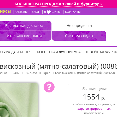
БОЛЬШАЯ РАСПРОДАЖА тканей и фурнитуры
ОНУСЫ
ОТЗЫВЫ
БЛОГ
Я
ШИТЬ!
КОНТАКТЫ
Бесплатная доставка
Не определен
Итальянские ткани
Система скидок
ТУРА ДЛЯ БЕЛЬЯ
КОРСЕТНАЯ ФУРНИТУРА
ШВЕЙНАЯ ФУРН
вискозный (мятно-салатовый) (008
авная
Ткани
Вискоза
Креп
»
»
»
Креп вискозный (мятно-салатовый) (008643)
обычная цена:
1554
р.
клубная цена доступна для
зарегистрированных
покупателей