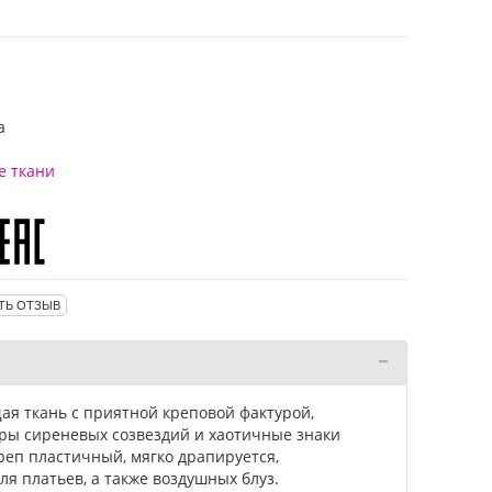
а
е ткани
ТЬ ОТЗЫВ
ая ткань с приятной креповой фактурой,
ы сиреневых созвездий и хаотичные знаки
реп пластичный, мягко драпируется,
ля платьев, а также воздушных блуз.