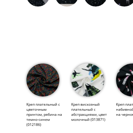
Креп плательный с
Креп вискозный
Креп пла
цветочным
плательный с
набивной
принтом, рябина на
абстракциями, цвет
на черно
темно-синем
молочный (013871)
(012186)