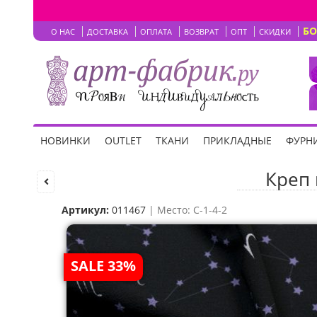
Б
О НАС
ДОСТАВКА
ОПЛАТА
ВОЗВРАТ
ОПТ
СКИДКИ
НОВИНКИ
OUTLET
ТКАНИ
ПРИКЛАДНЫЕ
ФУРНИ
Креп 
Артикул:
011467
| Место: C-1-4-2
SALE 33%