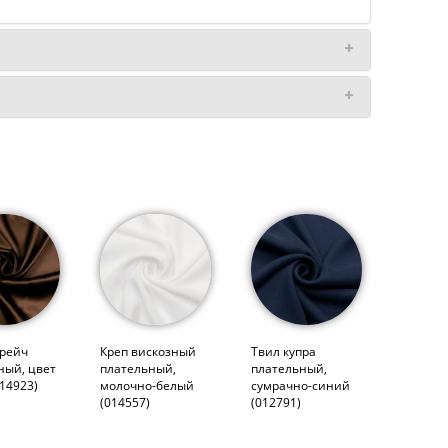
трейч
Креп вискозный
Твил купра
ный, цвет
плательный,
плательный,
14923)
молочно-белый
сумрачно-синий
(014557)
(012791)