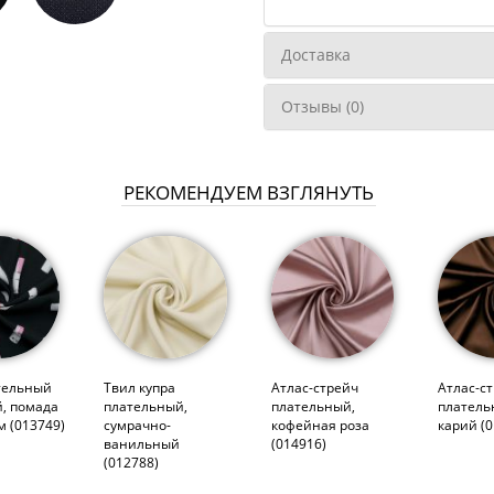
Доставка
Отзывы (0)
РЕКОМЕНДУЕМ ВЗГЛЯНУТЬ
тельный
Твил купра
Атлас-стрейч
Атлас-с
, помада
плательный,
плательный,
платель
м (013749)
сумрачно-
кофейная роза
карий (0
ванильный
(014916)
(012788)