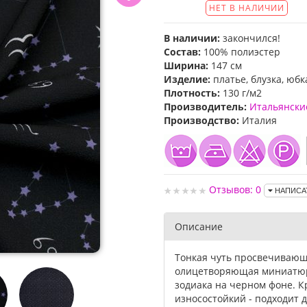
НЕТ В НАЛИЧИИ
В наличии:
закончился!
Состав:
100% полиэстер
Ширина:
147 см
Изделие:
платье, блузка, юбк
Плотность:
130 г/м2
Производитель:
Итальянски
Производство:
Италия
Отзывов: 0
НАПИСА
Описание
Тонкая чуть просвечивающ
олицетворяющая миниатюр
зодиака на черном фоне. К
износостойкий - подходит д