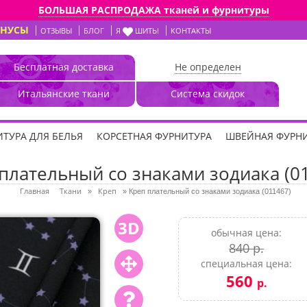
БОЛЬШАЯ РАСПРОДАЖА тканей и фурнитуры
ОНУСЫ
ОТЗЫВЫ
БЛОГ
Я
ШИТЬ!
КОНТАКТЫ
Бесплатная доставка
Не определен
Итальянские ткани
Система скидок
ТУРА ДЛЯ БЕЛЬЯ
КОРСЕТНАЯ ФУРНИТУРА
ШВЕЙНАЯ ФУРН
плательный со знаками зодиака (0
Главная
Ткани
Креп
»
»
Креп плательный со знаками зодиака (011467)
3D
обычная цена:
840 р.
специальная цена:
560
р.