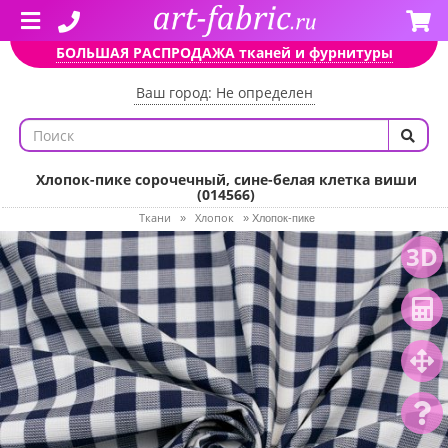
БОЛЬШАЯ РАСПРОДАЖА тканей и фурнитуры
Ваш город: Не определен
Хлопок-пике сорочечный, сине-белая клетка виши
(014566)
Ткани
Хлопок
»
»
Хлопок-пике
3D