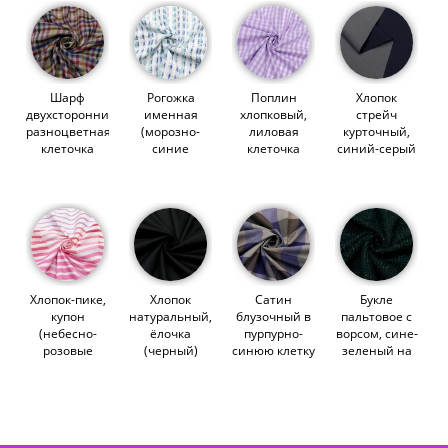
Шарф
Рогожка
Поплин
Хлопок
двухсторонний,
именная
хлопковый,
стрейч
разноцветная
(морозно-
лиловая
курточный,
клеточка
синие
клеточка
синий-серый
виши
вертикали)
виши
(011802)
(014287)
(011047)
(014728)
Хлопок-пике,
Хлопок
Сатин
Букле
купон
натуральный,
блузочный в
пальтовое с
(небесно-
ёлочка
пурпурно-
ворсом, сине-
розовые
(черный)
синюю клетку
зеленый на
перспективы)
(012865)
виши
черном
(009871)
(012285)
(013705)