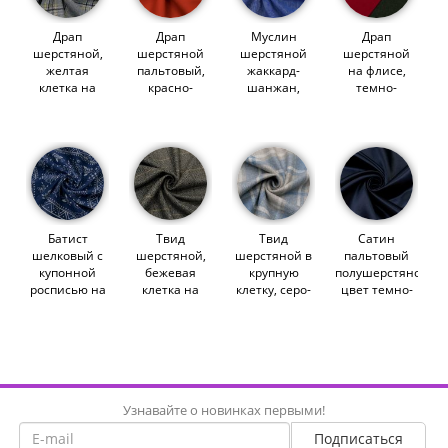
Драп
Драп
Муслин
Драп
шерстяной,
шерстяной
шерстяной
шерстяной
желтая
пальтовый,
жаккард-
на флисе,
клетка на
красно-
шанжан,
темно-
сером
рыжий
синие
зеленый на
(013060)
(014269)
изразцы
красном
(013303)
(012813)
Батист
Твид
Твид
Сатин
шелковый с
шерстяной,
шерстяной в
пальтовый
купонной
бежевая
крупную
полушерстяной,
росписью на
клетка на
клетку, серо-
цвет темно-
синем
карей елочке
голубой
синий
(012536)
(012805)
(013695)
(014548)
Узнавайте о новинках первыми!