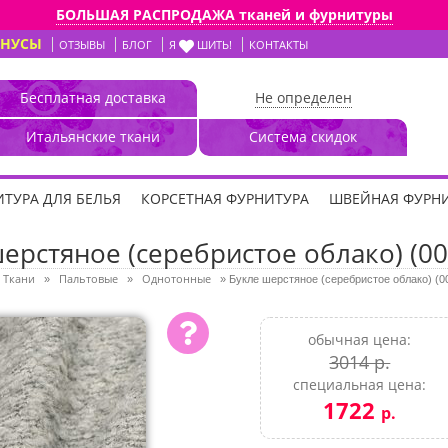
БОЛЬШАЯ РАСПРОДАЖА тканей и фурнитуры
ОНУСЫ
ОТЗЫВЫ
БЛОГ
Я
ШИТЬ!
КОНТАКТЫ
Бесплатная доставка
Не определен
Итальянские ткани
Система скидок
ТУРА ДЛЯ БЕЛЬЯ
КОРСЕТНАЯ ФУРНИТУРА
ШВЕЙНАЯ ФУРН
ерстяное (серебристое облако) (00
Ткани
Пальтовые
Однотонные
»
»
»
Букле шерстяное (серебристое облако) (0
обычная цена:
3014 р.
специальная цена:
1722
р.