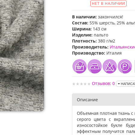
НЕТ В НАЛИЧИИ
В наличии:
закончился!
Состав:
55% шерсть, 25% альп
Ширина:
143 см
Изделие:
пальто
Плотность:
380 г/м2
Производитель:
Итальянски
Производство:
Италия
Отзывов: 0
НАПИСА
Описание
Объемная плотная ткань с 
серого цвета с вкрапле
износостойкое букле буд
эффектным получится паль