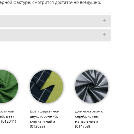
терной фактуре, смотрится достаточно воздушно.
рстяной
Драп шерстяной
Джинс-стрейч с
ый, цвет
двухсторонний,
серебристым
 (012041)
клетка и лайм
напылением
(013683)
(014753)