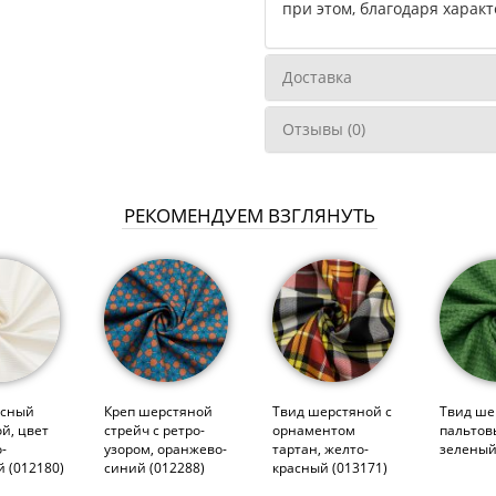
при этом, благодаря харак
Доставка
Отзывы (0)
РЕКОМЕНДУЕМ ВЗГЛЯНУТЬ
асный
Креп шерстяной
Твид шерстяной с
Твид ше
й, цвет
стрейч с ретро-
орнаментом
пальтов
-
узором, оранжево-
тартан, желто-
зеленый
 (012180)
синий (012288)
красный (013171)