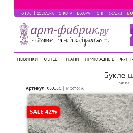
Б
О НАС
ДОСТАВКА
ОПЛАТА
ВОЗВРАТ
ОПТ
СКИДКИ
НОВИНКИ
OUTLET
ТКАНИ
ПРИКЛАДНЫЕ
ФУРНИ
Букле ш
Главная
Артикул:
009386
| Место: A
SALE 42%