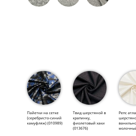
Пайетки на сетке
Твид шерстяной в
Репс атл
(серебристо-синий
крапинку,
шерстяно
камуфляж) (010989)
фиолетовый хаки
ванильно
(013676)
молочный