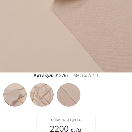
Артикул:
012767
| Место: A-1-1
обычная цена:
2200
р. /м.