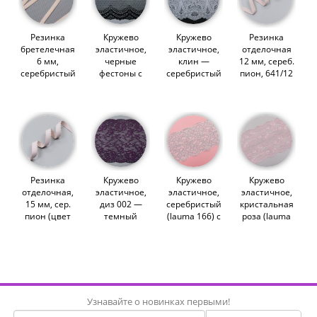
Резинка
Кружево
Кружево
Резинка
бретелечная
эластичное,
эластичное,
отделочная
6 мм,
черные
клин —
12 мм, сереб.
серебристый
фестоны с
серебристый
пион, 641/12
пион, 52301/6
мушками
(lauma 166),
(Lauma)
(Lauma)
(lauma 170),
19.5 см
(012976)
(009625)
23 см
(013788)
(013829)
Резинка
Кружево
Кружево
Кружево
отделочная,
эластичное,
эластичное,
эластичное,
15 мм, сер.
диз 002 —
серебристый
кристальная
пион (цвет
темный
(lauma 166) с
роза (lauma
168), 605/15,
виноград
люрексом, 18
2951), 18 см
Lauma
(lauma 1352),
см (013817)
(013845)
(013131)
19 см
(013812)
Узнавайте о новинках первыми!