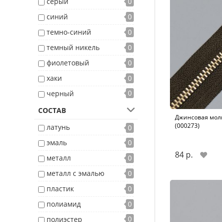
серый
0
синий
0
темно-синий
0
темный никель
0
фиолетовый
0
хаки
0
0
черный
СОСТАВ
Джинсовая молн
(000273)
латунь
0
эмаль
0
84 р.
металл
0
металл с эмалью
0
пластик
0
полиамид
0
0
полиэстер