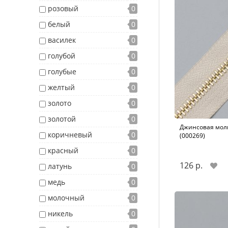
розовый
0
белый
0
василек
0
голубой
0
голубые
0
желтый
0
золото
0
золотой
0
Джинсовая молн
коричневый
0
(000269)
красный
0
126 р.
латунь
0
медь
0
молочный
0
никель
0