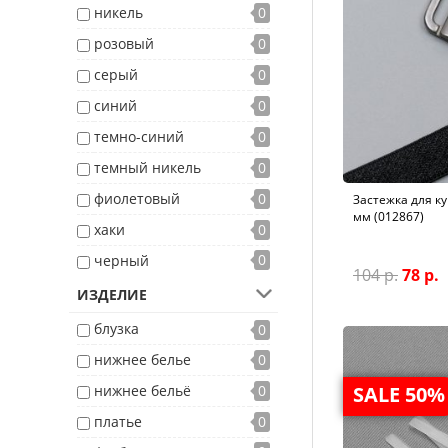
никель
0
розовый
0
серый
0
синий
0
темно-синий
0
темный никель
0
фиолетовый
0
Застежка для ку
мм (012867)
хаки
0
0
черный
104 р.
78 р.
ИЗДЕЛИЕ
блузка
0
нижнее белье
0
нижнее бельё
0
SALE 50%
платье
0