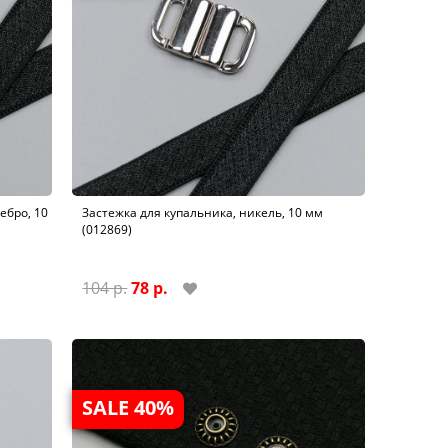
ебро, 10
Застежка для купальника, никель, 10 мм
(012869)
104 р.
78 р.
SALE 40%