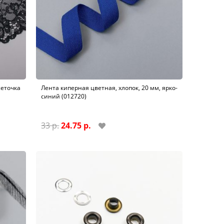
сеточка
Лента киперная цветная, хлопок, 20 мм, ярко-
синий (012720)
33 р.
24.75 р.