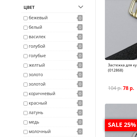
ЦВЕТ
бежевый
0
белый
0
василек
0
голубой
0
голубые
0
желтый
0
Застежка для ку
(012868)
золото
0
золотой
0
104 р.
78 р.
коричневый
0
красный
0
латунь
0
медь
0
SALE 25%
молочный
0