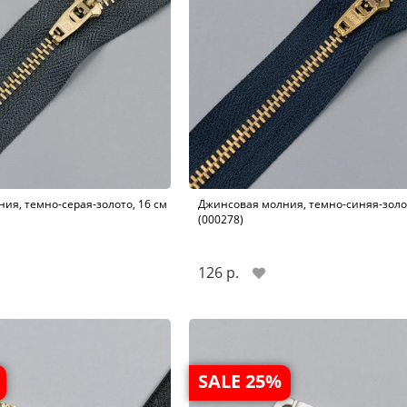
ия, темно-серая-золото, 16 см
Джинсовая молния, темно-синяя-золот
(000278)
126 р.
SALE 25%