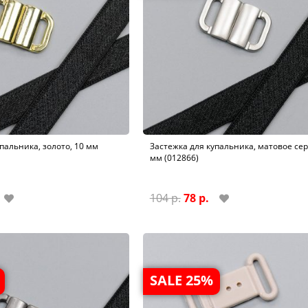
пальника, золото, 10 мм
Застежка для купальника, матовое сер
мм (012866)
104 р.
78 р.
SALE 25%