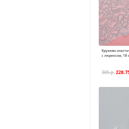
Кружево эласти
с люрексом, 18 
305 р.
228.75