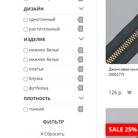
ДИЗАЙН
однотонный
0
0
растительный
ИЗДЕЛИЕ
нижнее бельё
0
нижнее белье
0
платье
0
Джинсовая молн
(000277)
блузка
0
0
футболка
126 р.
ПЛОТНОСТЬ
тонкий
0
ФИЛЬТР
SALE 25%
Сбросить