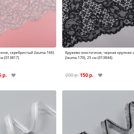
чное, серебристый (lauma 166)
Кружево эластичное, черная крупная 
см (013817)
(lauma 170), 25 см (013844)
 р.
200 р.
150 р.