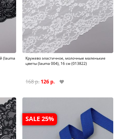
й (lauma
Кружево эластичное, молочные маленькие
цветы (lauma 004), 16 см (013822)
168 р.
126 р.
SALE 25%