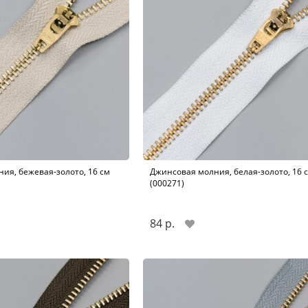
ия, бежевая-золото, 16 см
Джинсовая молния, белая-золото, 16 
(000271)
84 р.