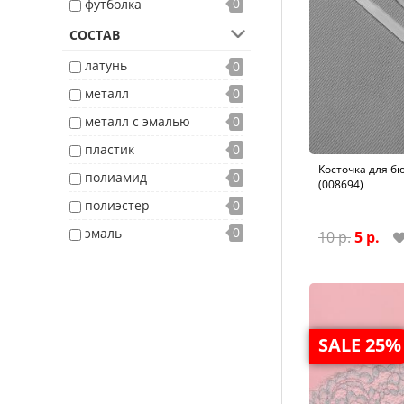
0
футболка
СОСТАВ
латунь
0
металл
0
металл с эмалью
0
пластик
0
Косточка для бю
полиамид
0
(008694)
полиэстер
0
0
эмаль
10 р.
5 р.
SALE 25%