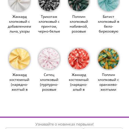
Жаккард
Трикотаж
Поплин
Батист
хлопковый с
хлопковый с
хлопковый
хлопковый в
добавлением
принтом,
набивной,
бело-
льна, узоры
черно-белые
розовые
бирюзовую
на молочном
скейтеры
тропики
полосочку с
(014637)
(011681)
(012664)
цветами
(013648)
Жаккард
Ситец
Жаккард
Поплин
костюмный
хлопковый
костюмный
хлопковый с
(нарядно-
(пурпурно-
(нарядно-
оранжево-
желтый в
розовые
алый в
желтыми
цветочек)
создания)
цветочек)
тюльпанами
(010864)
(011306)
(010863)
(014506)
Узнавайте о новинках первыми!