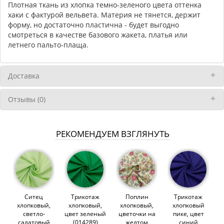
Плотная ткань из хлопка темно-зеленого цвета оттенка
хаки с фактурой вельвета. Материя не тянется, держит
форму, но достаточно пластична - будет выгодно
смотреться в качестве базового жакета, платья или
летнего пальто-плаща.
Доставка
Отзывы (0)
РЕКОМЕНДУЕМ ВЗГЛЯНУТЬ
Ситец
Трикотаж
Поплин
Трикотаж
хлопковый,
хлопковый,
хлопковый,
хлопковый
светло-
цвет зеленый
цветочки на
пике, цвет
салатовый
(014289)
желтом
синий