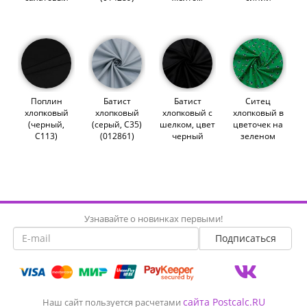
(013327)
(014517)
(014336)
Поплин
Батист
Батист
Ситец
хлопковый
хлопковый
хлопковый с
хлопковый в
(черный,
(серый, C35)
шелком, цвет
цветочек на
С113)
(012861)
черный
зеленом
(007850)
(014897)
(014261)
Узнавайте о новинках первыми!
сайта Postcalc.RU
Наш сайт пользуется расчетами