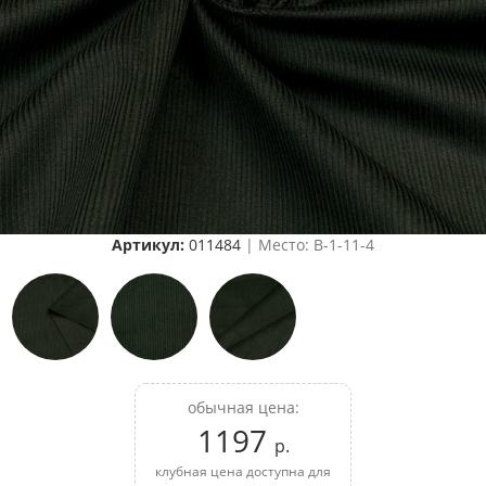
Артикул:
011484
| Место: B-1-11-4
обычная цена:
1197
р.
клубная цена доступна для