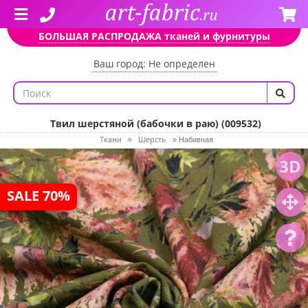
БОЛЬШАЯ РАСПРОДАЖА тканей и фурнитуры
Ваш город: Не определен
Твил шерстяной (бабочки в раю) (009532)
Ткани
Шерсть
»
»
Набивная
3D
SALE 70%