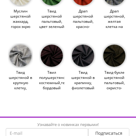
Муслин
Твид
Драп
Драп
шерстяной
шерстяной
шерстяной
шерстяной,
жаккард,
пальтовый,
пальтовый,
желтая
горох экрю
цвет зеленый
красно-
клетка на
(013301)
(012041)
рыжий
сером
(014269)
(013060)
Твид
Твил
Твид
Твид-букле
шерстяной в
полушерстяной
шерстяной в
шерстяной
крупную
костюмный,темно-
крапинку,
пальтовый,
клетку,
бордовый
фиолетовый
охристо-
молочно-
(014895)
хаки (013676)
каряя клетка
серый
(014626)
(013698)
Узнавайте о новинках первыми!