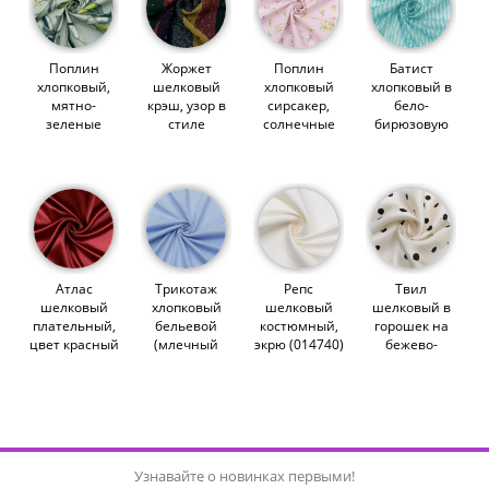
Поплин
Жоржет
Поплин
Батист
хлопковый,
шелковый
хлопковый
хлопковый в
мятно-
крэш, узор в
сирсакер,
бело-
зеленые
стиле
солнечные
бирюзовую
цветения
пэчворк
цветочки на
полосочку с
(014610)
(014755)
розовом
цветами
(014629)
(013648)
Атлас
Трикотаж
Репс
Твил
шелковый
хлопковый
шелковый
шелковый в
плательный,
бельевой
костюмный,
горошек на
цвет красный
(млечный
экрю (014740)
бежево-
(014919)
путь) (012736)
молочном
(014562)
Узнавайте о новинках первыми!