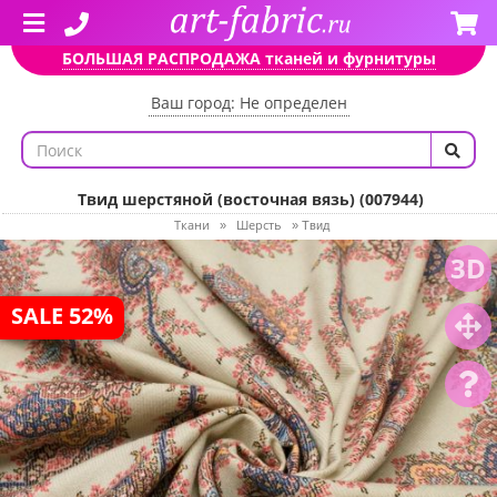
БОЛЬШАЯ РАСПРОДАЖА тканей и фурнитуры
Ваш город: Не определен
Твид шерстяной (восточная вязь) (007944)
Ткани
Шерсть
»
»
Твид
3D
SALE 52%