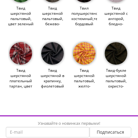
Твид
Твид
Твил
Твид
шерстяной
шерстяной
полушерстяной
шерстяной с
пальтовый,
пальтовый,
костюмный,темно-
ангорой,
цвет зеленый
бежево-
бордовый
бледно-
(012041)
карий пье-де-
(014895)
розовая
пуль (014748)
елочка
(014744)
Твид
Твид
Твид
Твид-букле
шерстяной
шерстяной в
шерстяной
шерстяной
плательный
крапинку,
пальтовый,
пальтовый,
тартан, цвет
фиолетовый
желто-
охристо-
красный
хаки (013676)
розовый пье-
каряя клетка
(014568)
де-пуль
(014626)
(014751)
Узнавайте о новинках первыми!