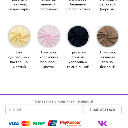
льняной,
льняной,
бельевой
бельевой
медно-карий
пастельно-
(серебристый
(черный)
меланж
желтый
пион)
(007871)
(014493)
меланж
(007870)
(014496)
Лен
Трикотаж
Трикотаж
Трикотаж
однотонный,
хлопковый
тонкий
вязаный
пастельно-
бельевой,
хлопковый,
лапша,
желтый
цветок
темно-синий
бежевый
меланж
миндаля
(014297)
меланж
(013764)
(004395)
(014577)
Узнавайте о новинках первыми!