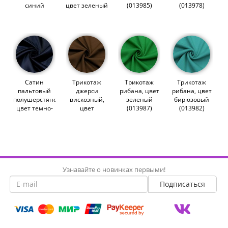
синий
цвет зеленый
(013985)
(013978)
(014336)
(014904)
Сатин
Трикотаж
Трикотаж
Трикотаж
пальтовый
джерси
рибана, цвет
рибана, цвет
полушерстяной,
вискозный,
зеленый
бирюзовый
цвет темно-
цвет
(013987)
(013982)
синий
коричневый
(014548)
(012809)
Узнавайте о новинках первыми!