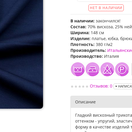
НЕТ В НАЛИЧИИ
В наличии:
закончился!
Состав:
70% вискоза, 25% ней
Ширина:
148 см
Изделие:
платье, юбка, брюк
Плотность:
380 г/м2
Производитель:
Итальянски
Производство:
Италия
Отзывов: 0
НАПИСА
Описание
Гладкий вискозный трикота
оттенком - упругий, эласт
форму в качестве изделий т