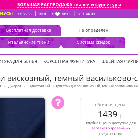
БОЛЬШАЯ РАСПРОДАЖА тканей и фурнитуры
ОНУСЫ
ОТЗЫВЫ
БЛОГ
Я
ШИТЬ!
КОНТАКТЫ
Бесплатная доставка
Не определен
Итальянские ткани
Система скидок
ТУРА ДЛЯ БЕЛЬЯ
КОРСЕТНАЯ ФУРНИТУРА
ШВЕЙНАЯ ФУРН
и вискозный, темный васильково-с
и
Джерси
Однотонный
»
»
»
Трикотаж джерси вискозный, темный васильково-си
обычная цена:
1439
р.
клубная цена доступна для
зарегистрированных
покупателей