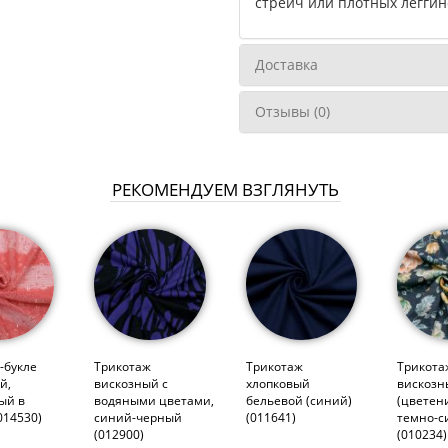
стрейч или плотных леггин
Доставка
Отзывы (0)
РЕКОМЕНДУЕМ ВЗГЛЯНУТЬ
-букле
Трикотаж
Трикотаж
Трикота
й,
вискозный с
хлопковый
вискозн
ый в
водяными цветами,
бельевой (синий)
(цветен
014530)
синий-черный
(011641)
темно-с
(012900)
(010234)