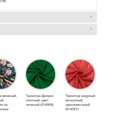
сов.
ж вязаный,
Трикотаж Джерси
Трикотаж ажурный
ый
плотный, цвет
вискозный,
ия на
зеленый (014904)
оранжево-алый
инем)
(014501)