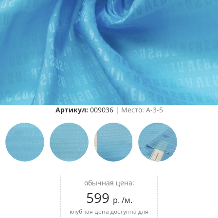
Артикул:
009036
| Место: A-3-5
обычная цена:
599
р. /м.
клубная цена доступна для