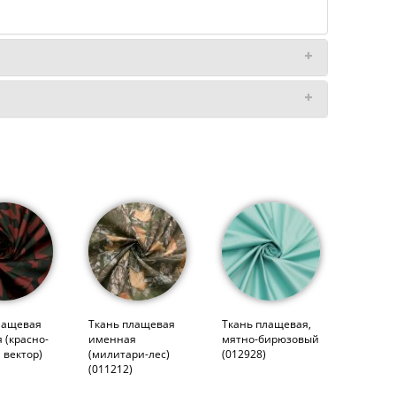
лащевая
Ткань плащевая
Ткань плащевая,
 (красно-
именная
мятно-бирюзовый
 вектор)
(милитари-лес)
(012928)
(011212)