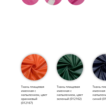
Ткань плащевая
Ткань плащевая
Ткань пл
именная с
именная с
именная 
напылением, цвет
напылением, цвет
напылени
оранжевый
зеленый (012162)
синий (0
(012167)