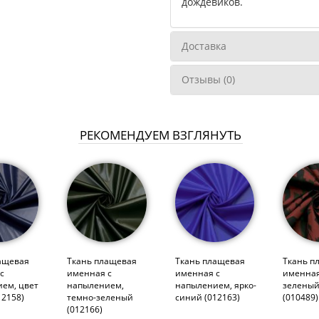
дождевиков.
Доставка
Отзывы (0)
РЕКОМЕНДУЕМ ВЗГЛЯНУТЬ
ащевая
Ткань плащевая
Ткань плащевая
Ткань п
с
именная с
именная с
именная
ем, цвет
напылением,
напылением, ярко-
зеленый
12158)
темно-зеленый
синий (012163)
(010489)
(012166)