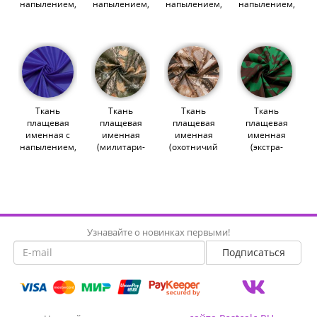
напылением,
напылением,
напылением,
напылением,
цвет зеленый
цвет
цвет синий
темно-
(012162)
оранжевый
(012158)
зеленый
(012167)
(012166)
Ткань
Ткань
Ткань
Ткань
плащевая
плащевая
плащевая
плащевая
именная с
именная
именная
именная
напылением,
(милитари-
(охотничий
(экстра-
ярко-синий
лес) (011212)
портсигар)
камуфляж)
(012163)
(011209)
(010491)
Узнавайте о новинках первыми!