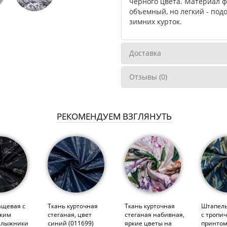
черного цвета. Материал ф
объемный, но легкий - под
зимних курток.
Доставка
Отзывы (0)
РЕКОМЕНДУЕМ ВЗГЛЯНУТЬ
ащевая с
Ткань курточная
Ткань курточная
Штапель
ским
стеганая, цвет
стеганая набивная,
с тропи
 лыжники
синий (011699)
яркие цветы на
принтом