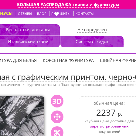
БОЛЬШАЯ РАСПРОДАЖА тканей и фурнитуры
ОНУСЫ
ОТЗЫВЫ
БЛОГ
Я
ШИТЬ!
КОНТАКТЫ
Бесплатная доставка
Не определен
Итальянские ткани
Система скидок
ТУРА ДЛЯ БЕЛЬЯ
КОРСЕТНАЯ ФУРНИТУРА
ШВЕЙНАЯ ФУРН
ная с графическим принтом, черно-
 назначению
Курточные ткани
»
»
Ткань курточная стеганая с графическим принт
3D
обычная цена:
2237
р.
клубная цена доступна для
зарегистрированных
покупателей