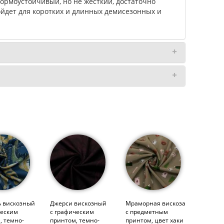
ормоустойчивый, но не жесткий, достаточно
ойдет для коротких и длинных демисезонных и
 вискозный
Джерси вискозный
Мраморная вискоза
ческим
с графическим
с предметным
, темно-
принтом, темно-
принтом, цвет хаки