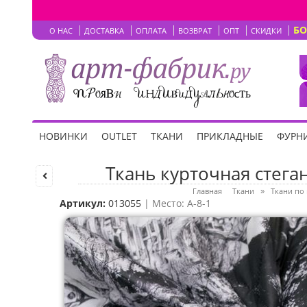
Б
О НАС
ДОСТАВКА
ОПЛАТА
ВОЗВРАТ
ОПТ
СКИДКИ
НОВИНКИ
OUTLET
ТКАНИ
ПРИКЛАДНЫЕ
ФУРНИ
Ткань курточная стега
Главная
Ткани
Ткани по
»
Артикул:
013055
| Место: A-8-1