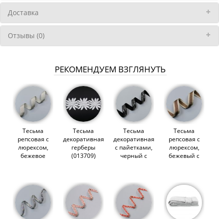
Доставка
Отзывы (0)
РЕКОМЕНДУЕМ ВЗГЛЯНУТЬ
Тесьма
Тесьма
Тесьма
Тесьма
репсовая с
декоративная,
декоративная
репсовая с
люрексом,
герберы
с пайетками,
люрексом,
бежевое
(013709)
черный с
бежевый с
серебро, 20
цепью, 20 мм
медным, 20
мм (013487)
(013535)
мм (013485)