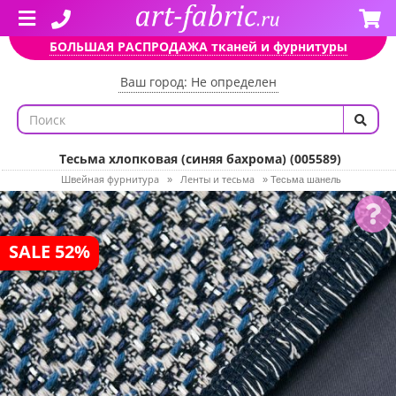
БОЛЬШАЯ РАСПРОДАЖА тканей и фурнитуры
Ваш город: Не определен
Тесьма хлопковая (синяя бахрома) (005589)
Швейная фурнитура
Ленты и тесьма
»
»
Тесьма шанель
SALE 52%