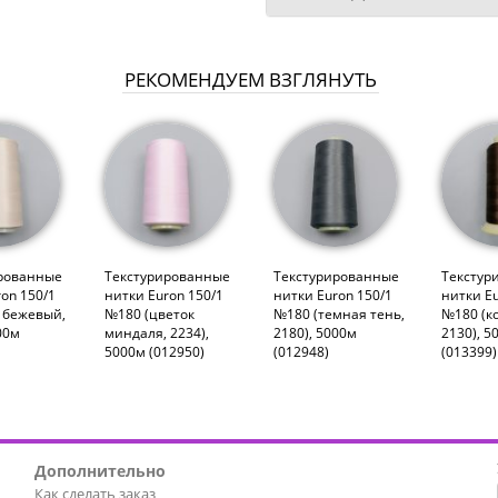
РЕКОМЕНДУЕМ ВЗГЛЯНУТЬ
рованные
Текстурированные
Текстурированные
Текстур
on 150/1
нитки Euron 150/1
нитки Euron 150/1
нитки Eu
. бежевый,
№180 (цветок
№180 (темная тень,
№180 (к
00м
миндаля, 2234),
2180), 5000м
2130), 5
5000м (012950)
(012948)
(013399)
Дополнительно
Как сделать заказ