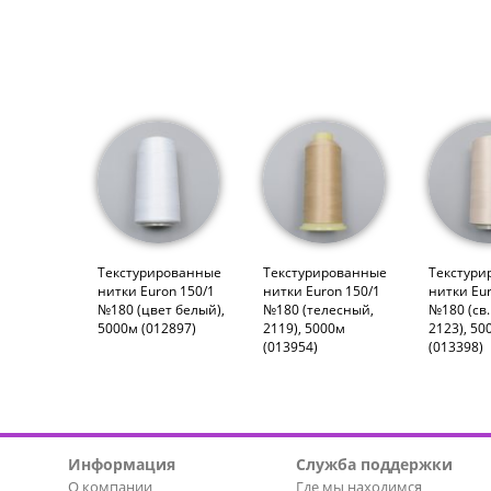
Текстурированные
Текстурированные
Текстури
нитки Euron 150/1
нитки Euron 150/1
нитки Eur
№180 (цвет белый),
№180 (телесный,
№180 (св
5000м (012897)
2119), 5000м
2123), 50
(013954)
(013398)
Информация
Служба поддержки
О компании
Где мы находимся