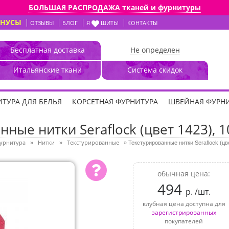
БОЛЬШАЯ РАСПРОДАЖА тканей и фурнитуры
ОНУСЫ
ОТЗЫВЫ
БЛОГ
Я
ШИТЬ!
КОНТАКТЫ
Бесплатная доставка
Не определен
Итальянские ткани
Система скидок
ТУРА ДЛЯ БЕЛЬЯ
КОРСЕТНАЯ ФУРНИТУРА
ШВЕЙНАЯ ФУРН
ные нитки Seraflock (цвет 1423), 
урнитура
Нитки
Текстурированные
»
»
»
Текстурированные нитки Seraflock (цв
обычная цена:
494
р. /шт.
клубная цена доступна для
зарегистрированных
покупателей