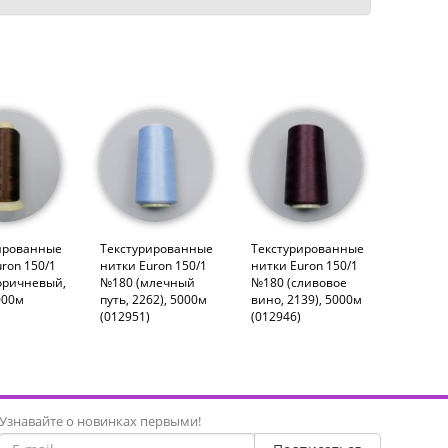
ированные
Текстурированные
Текстурированные
ron 150/1
нитки Euron 150/1
нитки Euron 150/1
оричневый,
№180 (млечный
№180 (сливовое
000м
путь, 2262), 5000м
вино, 2139), 5000м
(012951)
(012946)
Узнавайте о новинках первыми!