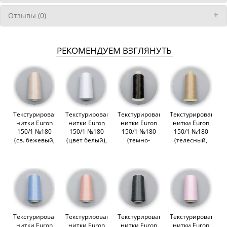
Отзывы (0)
РЕКОМЕНДУЕМ ВЗГЛЯНУТЬ
Текстурированные
Текстурированные
Текстурированные
Текстурированны
нитки Euron
нитки Euron
нитки Euron
нитки Euron
150/1 №180
150/1 №180
150/1 №180
150/1 №180
(св. бежевый,
(цвет белый),
(темно-
(телесный,
2123), 5000м
5000м
коричневый),
2119), 5000м
(013398)
(012897)
5000м (цвет
(013954)
111) (013400)
Текстурированные
Текстурированные
Текстурированные
Текстурированны
нитки Euron
нитки Euron
нитки Euron
нитки Euron