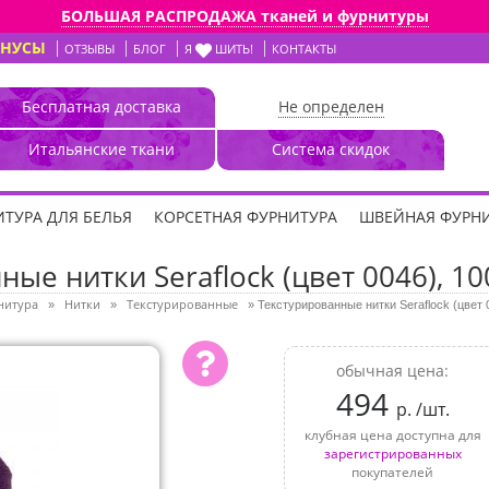
БОЛЬШАЯ РАСПРОДАЖА тканей и фурнитуры
ОНУСЫ
ОТЗЫВЫ
БЛОГ
Я
ШИТЬ!
КОНТАКТЫ
Бесплатная доставка
Не определен
Итальянские ткани
Система скидок
ТУРА ДЛЯ БЕЛЬЯ
КОРСЕТНАЯ ФУРНИТУРА
ШВЕЙНАЯ ФУРН
ые нитки Seraflock (цвет 0046), 10
нитура
Нитки
Текстурированные
»
»
»
Текстурированные нитки Seraflock (цвет 
обычная цена:
494
р. /шт.
клубная цена доступна для
зарегистрированных
покупателей