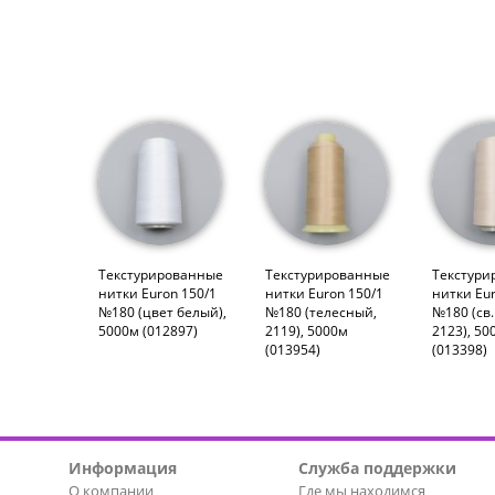
Текстурированные
Текстурированные
Текстури
нитки Euron 150/1
нитки Euron 150/1
нитки Eur
№180 (цвет белый),
№180 (телесный,
№180 (св
5000м (012897)
2119), 5000м
2123), 50
(013954)
(013398)
Информация
Служба поддержки
О компании
Где мы находимся