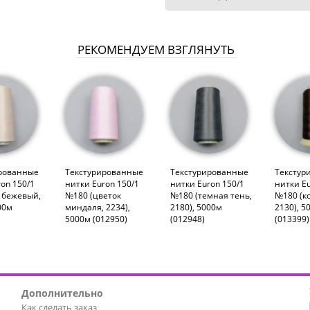
РЕКОМЕНДУЕМ ВЗГЛЯНУТЬ
рованные
Текстурированные
Текстурированные
Текстур
on 150/1
нитки Euron 150/1
нитки Euron 150/1
нитки Eu
. бежевый,
№180 (цветок
№180 (темная тень,
№180 (к
00м
миндаля, 2234),
2180), 5000м
2130), 5
5000м (012950)
(012948)
(013399)
Дополнительно
Как сделать заказ