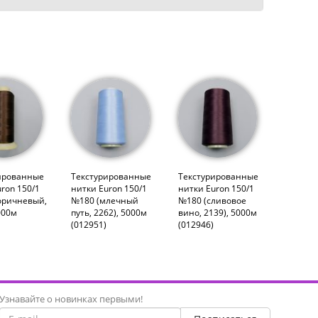
ированные
Текстурированные
Текстурированные
ron 150/1
нитки Euron 150/1
нитки Euron 150/1
оричневый,
№180 (млечный
№180 (сливовое
000м
путь, 2262), 5000м
вино, 2139), 5000м
(012951)
(012946)
Узнавайте о новинках первыми!